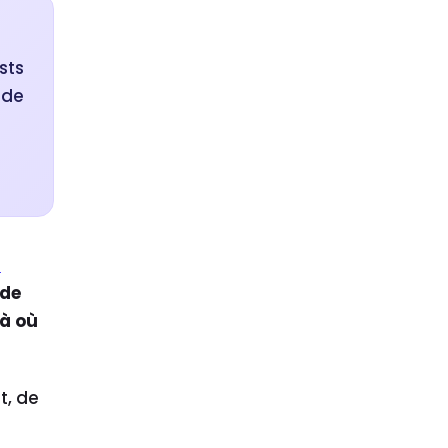
sts
nde
s
nde
là où
t, de