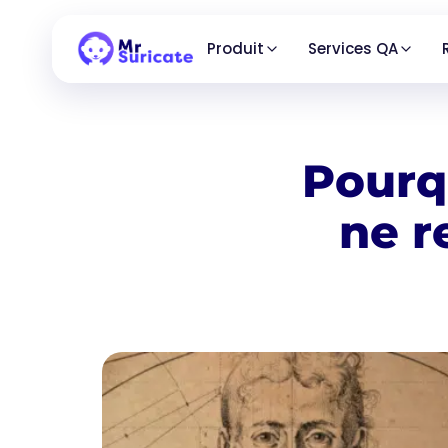
Produit
Services QA
Pourq
ne r