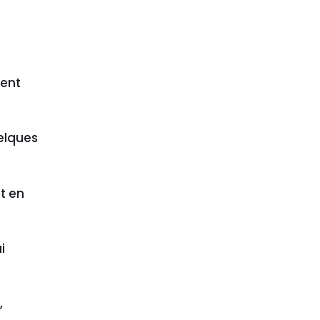
ent
uelques
t en
i
,