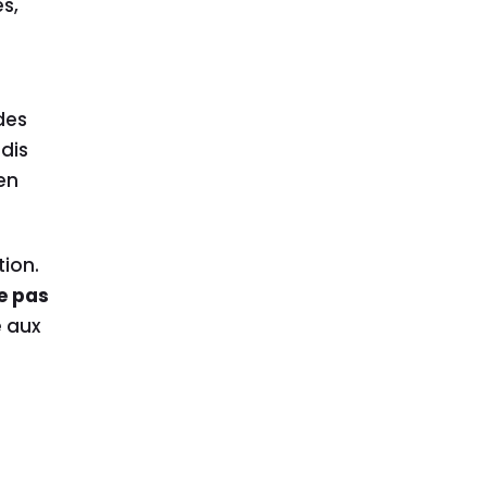
s,
des
ndis
en
tion.
e pas
e aux