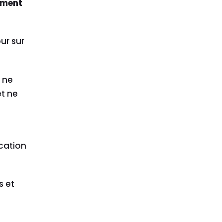
dement
ur sur
ls ne
et ne
ication
s et