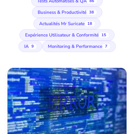
Tests Automatisés & QA
86
Business & Productivité
38
Actualités Mr Suricate
18
Expérience Utilisateur & Conformité
15
IA
Monitoring & Performance
9
7