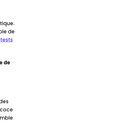
tique.
ble de
,
tests
e de
 des
écoce
emble