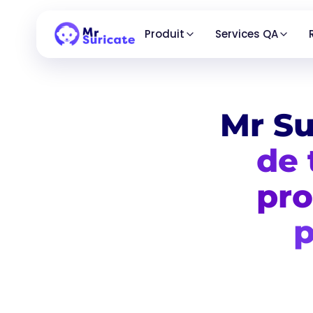
Produit
Services QA
Mr Su
de 
pro
p