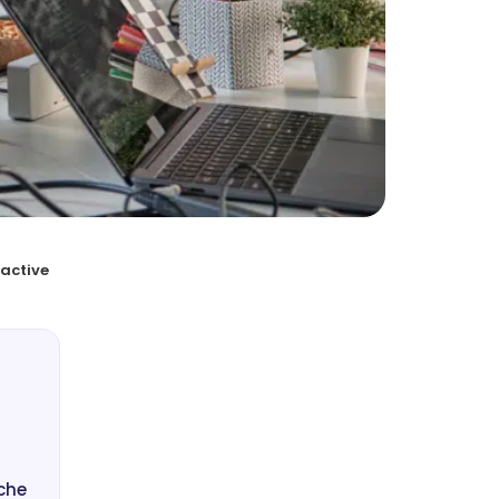
oactive
che