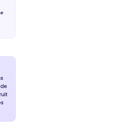
me
ns
ide
ruit
és