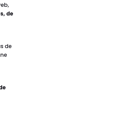
web,
s, de
us de
une
de