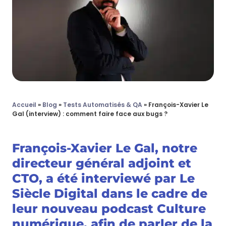
Accueil
»
Blog
»
Tests Automatisés & QA
»
François-Xavier Le
Gal (interview) : comment faire face aux bugs ?
François-Xavier Le Gal, notre
directeur général adjoint et
CTO, a été interviewé par Le
Siècle Digital dans le cadre de
leur nouveau podcast Culture
numérique, afin de parler de la