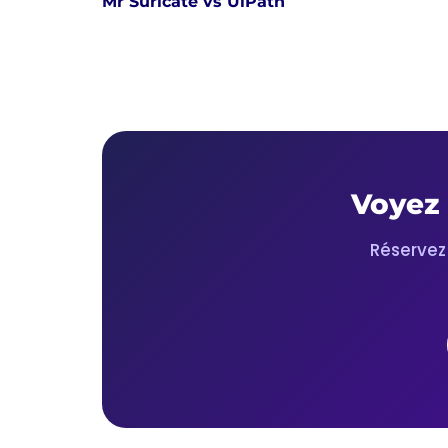
Mr Suricate vs UiPath
Voyez 
Réservez