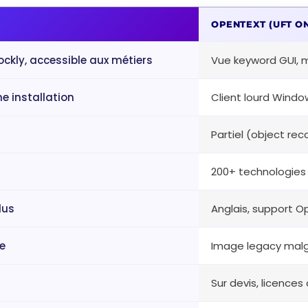
OPENTEXT (UFT O
ockly, accessible aux métiers
Vue keyword GUI, m
e installation
Client lourd Wind
Partiel (object reco
200+ technologies 
lus
Anglais, support 
e
Image legacy malgr
Sur devis, licences