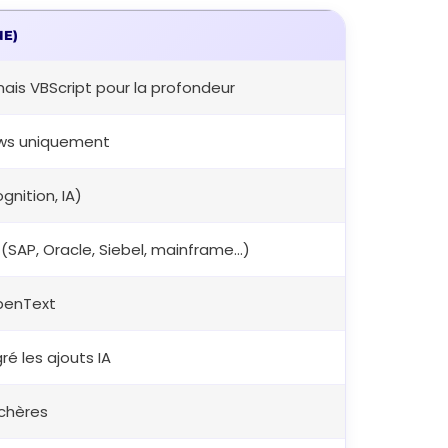
NE)
ais VBScript pour la profondeur
ows uniquement
gnition, IA)
(SAP, Oracle, Siebel, mainframe…)
OpenText
é les ajouts IA
 chères