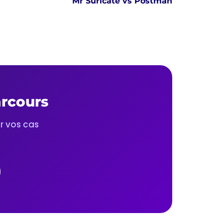
Mr Suricate vs Postman
arcours
r vos cas