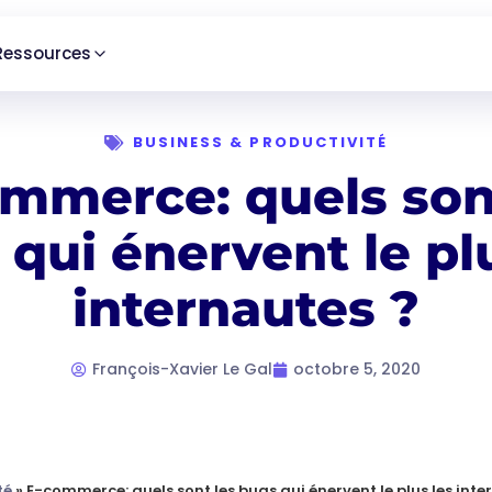
Ressources
BUSINESS & PRODUCTIVITÉ
mmerce: quels son
qui énervent le pl
internautes ?
François-Xavier Le Gal
octobre 5, 2020
té
»
E-commerce: quels sont les bugs qui énervent le plus les int