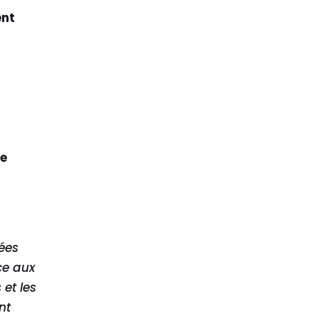
ent
te
ées
ce aux
et les
nt