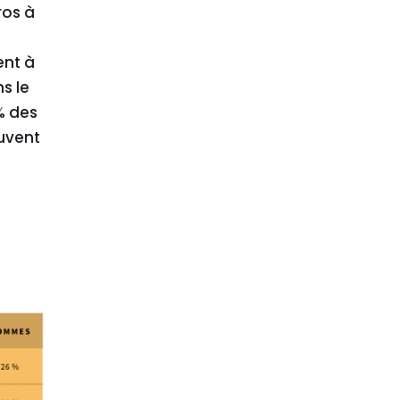
ros à
ent à
s le
% des
uvent