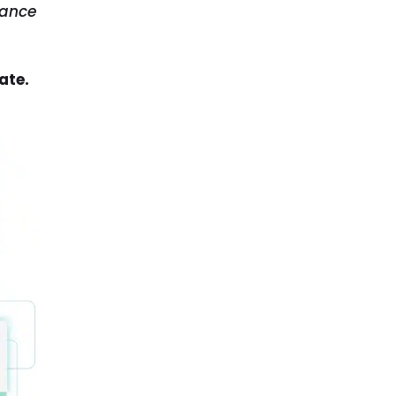
iance
ate.