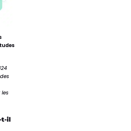
s
itudes
824
 des
 les
t-il