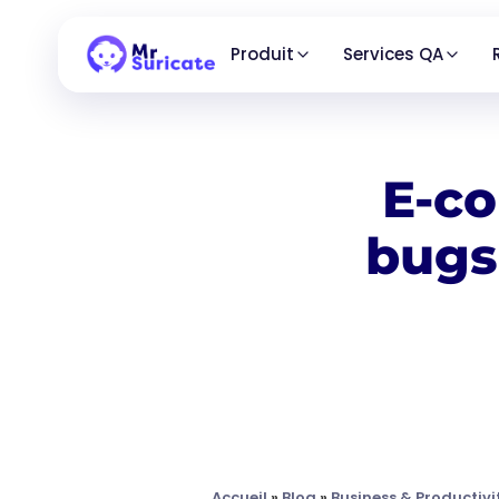
Produit
Services QA
E-co
bugs 
Accueil
»
Blog
»
Business & Productivi