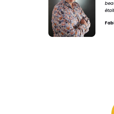
bea
étai
Fab