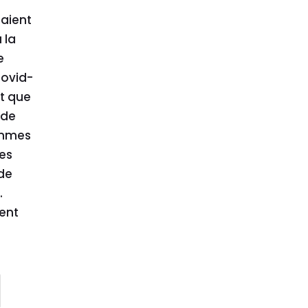
taient
 la
e
covid-
nt que
 de
emmes
es
de
.
ient